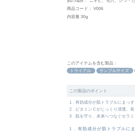
肌の悩み： ニキビ、毛穴、シワ・
商品コード： V006
内容量:30g
このアイテムを含む製品：
トライアル
サンプルサイズ
この製品のポイント
1 . 有効成分が肌トラブルにまっ
2 . ビタミンＣがじっくり浸透、
3 . 肌を守り、未来へつなぐセラ
1 .
有効成分が肌トラブルに