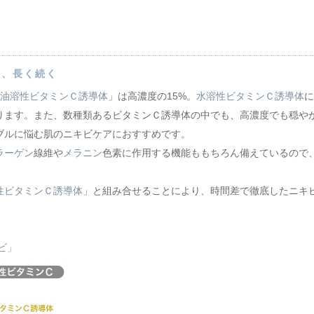
透、長く続く
油溶性ビタミンＣ誘導体
」は高濃度の15%。
水溶性ビタミンＣ誘導体
に
ります。また、数種類あるビタミンＣ誘導体の中でも、高濃度でも穏や
ブルに悩む肌のニキビケアにおすすめです。
ラーゲン
線維や
メラニン
色素に作用する機能ももちろん備えているので
性ビタミンＣ誘導体
」と組み合せることにより、時間差で徹底したニキ
ビ」