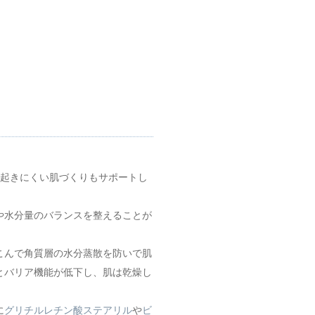
が起きにくい肌づくりもサポートし
や水分量のバランスを整えることが
こんで角質層の水分蒸散を防いで肌
とバリア機能が低下し、肌は乾燥し
に
グリチルレチン酸ステアリル
や
ビ