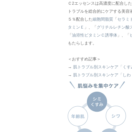
Ｃ2エッセンスは高濃度に配合し
トラブルを総合的にケアする美容
５％配合した
細胞間脂質
「
セラミ
タミンＥ
」、「
グリチルレチン酸
「
油溶性ビタミンＣ誘導体
」、「
もたらします。
＜おすすめ記事＞
→
肌トラブル別スキンケア「くす
→
肌トラブル別スキンケア「しわ