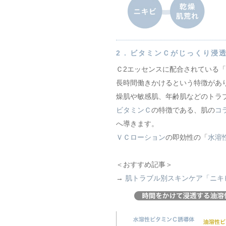
2 .
ビタミンＣがじっくり浸
Ｃ2エッセンスに配合されている「
長時間働きかけるという特徴があ
燥肌や敏感肌、年齢肌などのトラ
ビタミンＣ
の特徴である、肌の
コ
へ導きます。
ＶＣローション
の即効性の「
水溶
＜おすすめ記事＞
→
肌トラブル別スキンケア「ニキ