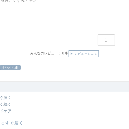
たるみ、くすみ・キメ
みんなのレビュー：
8件
▶ レビューをみる
セット組
すぐ届く
長く続く
ミドケア
まっすぐ届く