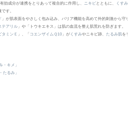
た有効成分が連携をとりあって複合的に作用し、
ニキビ
とともに、
くすみ
液です。
ド
」が肌表面をやさしく包み込み、バリア機能を高めて外的刺激から守
ステアリル
」や「トウキエキス」は肌の血流を整え肌荒れを防ぎます。
ビタミンＥ
」、「
コエンザイムＱ10
」が
くすみ
やニキビ跡、
たるみ肌
を
み・キメ」
・たるみ」