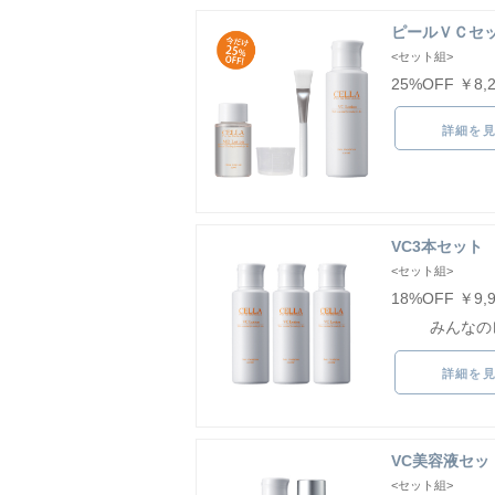
ピールＶＣセ
<セット組>
25%OFF ￥8,
詳細を
VC3本セット
<セット組>
18%OFF ￥9,
みんなの
詳細を
VC美容液セッ
<セット組>