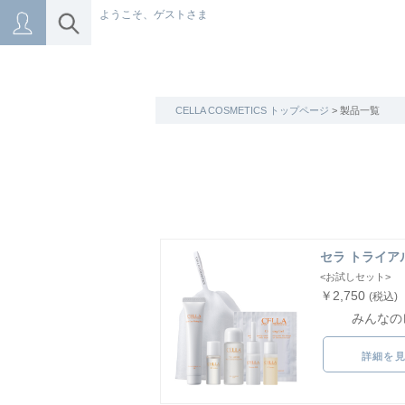
ようこそ、ゲストさま
CELLA COSMETICS トップページ
> 製品一覧
セラ トライア
<お試しセット>
￥2,750
(税込)
みんなの
詳細を