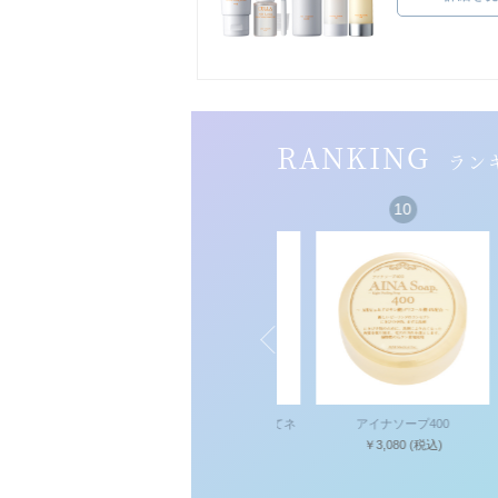
RANKING
ラン
9
10
セット
CELLA COSMETICS 泡立てネ
アイナソープ400
(税込)
ット
￥3,080
(税込)
￥660
(税込)