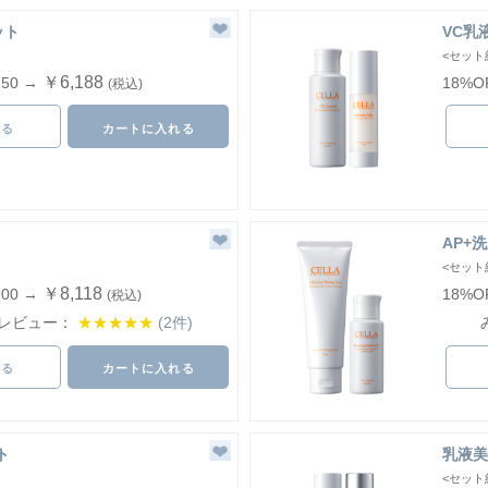
ット
VC乳
<セット
￥6,188
250 →
18%O
(税込)
見る
カートに入れる
AP+
<セット
￥8,118
900 →
18%O
(税込)
レビュー：
★★★★★
(2件)
見る
カートに入れる
ト
乳液美
<セット