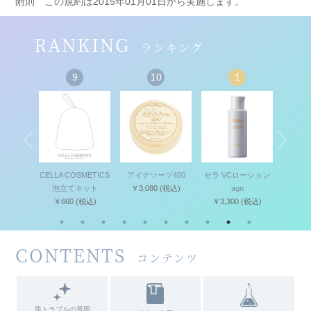
附則 この規約は2015年01月01日から実施します。
RANKING
ランキング
9
10
1
2
CELLA COSMETICS
アイナソープ400
セラ VCローション
セラ MDピー
泡立てネット
￥3,080
(税込)
agn
キット II
￥660
(税込)
￥3,300
(税込)
￥4,950
(税
CONTENTS
コンテンツ
肌トラブルの原因