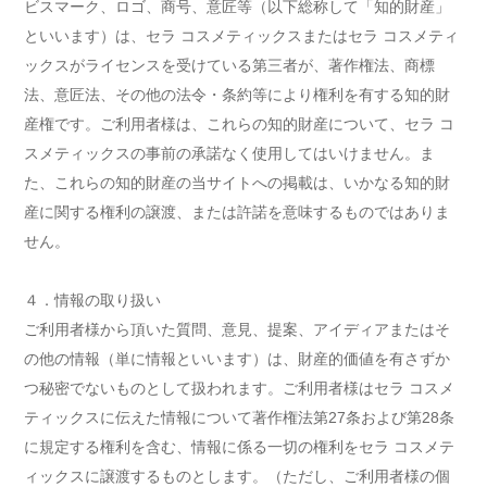
ビスマーク、ロゴ、商号、意匠等（以下総称して「知的財産」
といいます）は、セラ コスメティックスまたはセラ コスメティ
ックスがライセンスを受けている第三者が、著作権法、商標
法、意匠法、その他の法令・条約等により権利を有する知的財
産権です。ご利用者様は、これらの知的財産について、セラ コ
スメティックスの事前の承諾なく使用してはいけません。ま
た、これらの知的財産の当サイトへの掲載は、いかなる知的財
産に関する権利の譲渡、または許諾を意味するものではありま
せん。
４．情報の取り扱い
ご利用者様から頂いた質問、意見、提案、アイディアまたはそ
の他の情報（単に情報といいます）は、財産的価値を有さずか
つ秘密でないものとして扱われます。ご利用者様はセラ コスメ
ティックスに伝えた情報について著作権法第27条および第28条
に規定する権利を含む、情報に係る一切の権利をセラ コスメテ
ィックスに譲渡するものとします。（ただし、ご利用者様の個