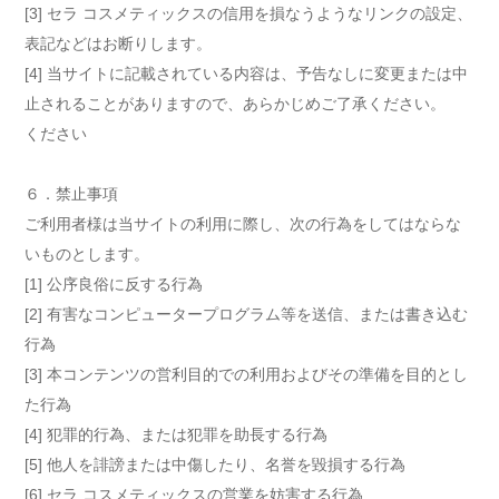
[3] セラ コスメティックスの信用を損なうようなリンクの設定、
表記などはお断りします。
[4] 当サイトに記載されている内容は、予告なしに変更または中
止されることがありますので、あらかじめご了承ください。
ください
６．禁止事項
ご利用者様は当サイトの利用に際し、次の行為をしてはならな
いものとします。
[1] 公序良俗に反する行為
[2] 有害なコンピュータープログラム等を送信、または書き込む
行為
[3] 本コンテンツの営利目的での利用およびその準備を目的とし
た行為
[4] 犯罪的行為、または犯罪を助長する行為
[5] 他人を誹謗または中傷したり、名誉を毀損する行為
[6] セラ コスメティックスの営業を妨害する行為