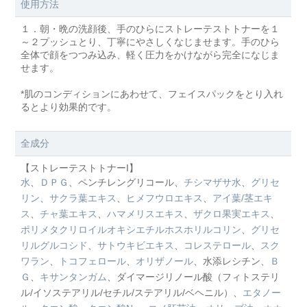
使用方法
１．朝・晩の洗顔後、手のひらにストレーテストトナーを１
～２プッシュとり、丁寧にやさしくなじませます。手のひら
全体で顔をつつみ込み、軽く圧力をかけながら完全になじま
せます。
*肌のコンディションにあわせて、フェイスパックをとり入れ
るとより効果的です。
全成分
【ストレーテストトナーI】
水
、
ＤＰＧ
、ペンチレングリコール、
チシマザサ水
、
グリセ
リン
、
サクラ葉エキス
、
ヒメフウロエキス
、
アイ葉/茎エキ
ス
、
チャ葉エキス
、
ハマメリスエキス
、
ザクロ果実エキス
、
ポリメタクリロイルオキシエチルホスホリルコリン
、
グリセ
リルグルコシド
、
サトウキビエキス
、
コレステロール
、
スク
ワラン
、
トコフェロール
、
オリザノール
、水添レシチン、
Ｂ
Ｇ
、
キサンタンガム
、ダイマージリノール酸（フィトステリ
ル/イソステアリル/セチル/ステアリル/ベヘニル）、
エタノー