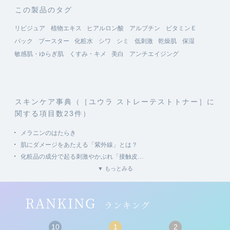
この製品のタグ
リピジュア
植物エキス
ヒアルロン酸
アルブチン
ビタミンＥ
パック
ブースター
化粧水
シワ
シミ
低刺激
乾燥肌
保湿
敏感肌・ゆらぎ肌
くすみ・キメ
美白
アンチエイジング
スキンケア事典（［ユウラ ストレーテストトナー］に
関する項目数23件）
・
メラニンのはたらき
・
肌にダメージをあたえる「紫外線」とは？
・
化粧品の成分で起る刺激やかぶれ「接触皮…
・
アレルギーや炎症のチェック「セルフパッ…
▼ もっとみる
・
スキンケア製品の保管
・
基本ステップ２「補うケア」
RANKING
ランキング
・
化粧水・ローションの効果とケア方法
・
化粧水でスペシャルケア「ローションパッ…
10
1
2
・
美容液のポイントとケア方法