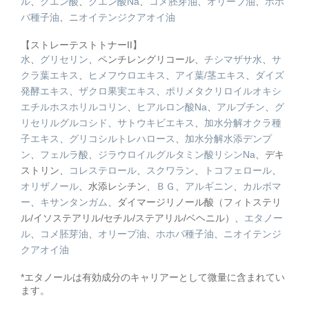
ル
、
クエン酸
、
クエン酸Na
、
コメ胚芽油
、
オリーブ油
、
ホホ
バ種子油
、
ニオイテンジクアオイ油
【ストレーテストトナーII】
水
、
グリセリン
、ペンチレングリコール、
チシマザサ水
、
サ
クラ葉エキス
、
ヒメフウロエキス
、
アイ葉/茎エキス
、
ダイズ
発酵エキス
、
ザクロ果実エキス
、
ポリメタクリロイルオキシ
エチルホスホリルコリン
、
ヒアルロン酸Na
、
アルブチン
、
グ
リセリルグルコシド
、
サトウキビエキス
、
加水分解オクラ種
子エキス
、
グリコシルトレハロース
、
加水分解水添デンプ
ン
、
フェルラ酸
、
ジラウロイルグルタミン酸リシンNa
、デキ
ストリン、
コレステロール
、
スクワラン
、
トコフェロール
、
オリザノール
、水添レシチン、
ＢＧ
、
アルギニン
、
カルボマ
ー
、
キサンタンガム
、ダイマージリノール酸（フィトステリ
ル/イソステアリル/セチル/ステアリル/ベヘニル）、
エタノー
ル
、
コメ胚芽油
、
オリーブ油
、
ホホバ種子油
、
ニオイテンジ
クアオイ油
*エタノールは有効成分のキャリアーとして微量に含まれてい
ます。