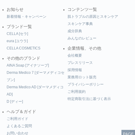
お知らせ
コンテンツ一覧
新着情報・キャンペーン
肌トラブルの原因とスキンケア
スキンケア事典
ブランド一覧
成分辞典
CELLA [セラ]
みんなのレビュー
eura [ユウラ]
CELLA COSMETICS
企業情報、その他
会社概要
その他のブランド
プレスリリース
AINA Soap [アイナソープ]
採用情報
Derma Medico 7 [ダーマメディコセ
業務用ロット販売
ブン]
プライバシーポリシー
Derma Medico AD [ダーマメディコ
ご利用規約
AD]
特定商取引法に基づく表示
D [ディー]
ヘルプ＆ガイド
ご利用ガイド
よくあるご質問
お問い合わせ