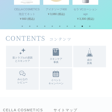
セット
CELLA COSMETICS
アイナソープ400
セラ VCローション
セラ 
(税込)
泡立てネット
￥3,080
(税込)
agn
キ
￥660
(税込)
￥3,300
(税込)
￥4,
CONTENTS
コンテンツ
肌トラブルの原因
スキンケア
成分
とスキンケア
事典
辞典
みんなの
イベント
レビュー
キャンペーン
CELLA COSMETICS
サイトマップ