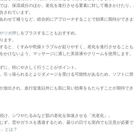
では、保湿成分のほか、老化を進行させる要素に対して働きかけたり、
合されています。
あわせて補うなど、総合的にアプローチすることで効果に期待ができま
やツボ押し
をプラスすることもおすすめ。
ります。
すると、くすみや乾燥トラブルが起りやすく、老化を進行させることも
をかけないよう、マッサージに適した美容液やクリームを使用します。
ずに、特にやさしく行うことがポイント。
、引っ張られるとよりダメージを受ける可能性があるため、ソフトに滑
が放出され、血行促進以外にも肌に良い効果をもたらすことが期待でき
続け、シワやたるみなど肌の老化を加速させる「光老化」。
じず、雲やガラスを透過するため、曇りの日でも室内でも注意が必要で
線」とは？