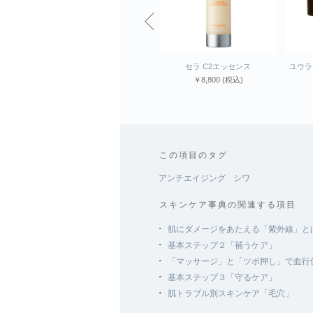
ラ ストレーテストセラム
セラ C2エッセンス
ユウラ ストレーテス
￥15,400
(税込)
￥8,800
(税込)
￥8,800
(税込)
この項目のタグ
アンチエイジング
シワ
スキンケア事典の関連する項目
・
肌にダメージをあたえる「紫外線」と
・
基本ステップ２「補うケア」
・
「マッサージ」と「ツボ押し」で血行
・
基本ステップ３「守るケア」
・
肌トラブル別スキンケア「毛穴」
・
肌トラブル別スキンケア「乾燥」