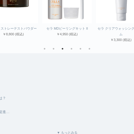
トパウダー
セラ MDピーリングキット II
セラ クリアウォッシングフォー
ユ
￥4,950
(税込)
ム
￥3,300
(税込)
は？
促進…
▼ もっとみる