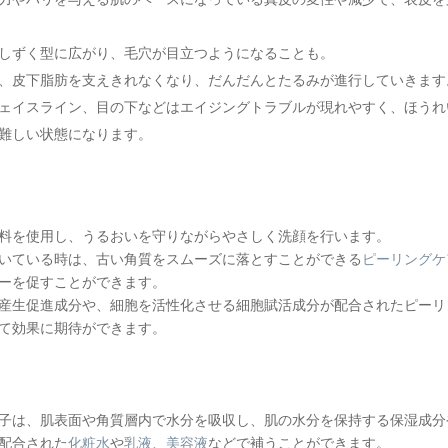
しずく型に広がり、毛穴が目立つようになることも。
、皮下脂肪を支えきれなくなり、だんだんとたるみが進行していきます
ェイスライン、目の下などはエイジングトラブルが現れやすく、ほうれ
難しい状態になります。
料を使用し、うるおいを守りながらやさしく洗顔を行います。
いている時は、古い角質をスムーズに落とすことができる
ピーリングケ
ーを促すことができます。
産生促進成分や、細胞を活性化させる細胞賦活成分が配合されたピーリ
て効果に期待ができます。
子は、肌表面や角質層内で水分を吸収し、肌の水分を保持する保湿成分
配合された
化粧水
や
乳液
、
美容液
などで補うことができます。