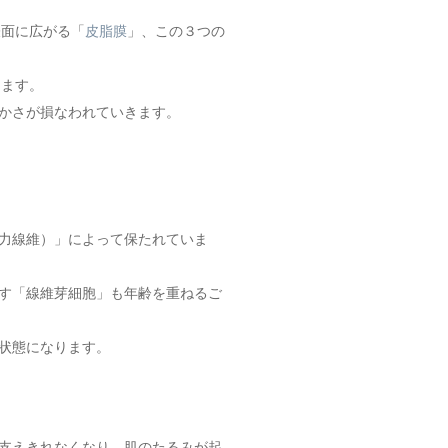
表面に広がる「
皮脂膜
」、この３つの
きます。
かさが損なわれていきます。
力線維）」によって保たれていま
す「線維芽細胞」も年齢を重ねるご
状態になります。
支えきれなくなり、肌のたるみが起