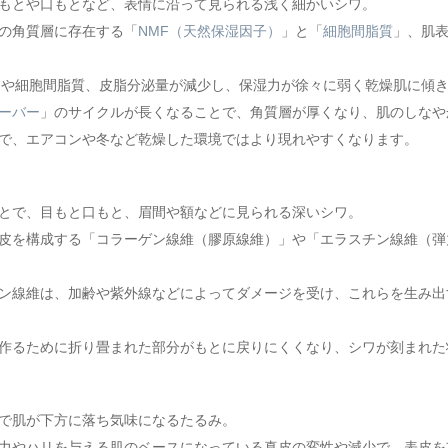
もとや口もとなど、表情に沿って見られる浅く細かいシワ。
の角質層に存在する「
NMF（天然保湿因子）
」と「
細胞間脂質
」、肌
Fや細胞間脂質、皮脂分泌量が減少し、保湿力が徐々に弱く乾燥肌に傾
ーバー
」のサイクルが長くなることで、角質層が厚くなり、肌のしなや
で、エアコンや冬など乾燥した環境ではより現れやすくなります。
とで、目もと口もと、眉間や額などに見られる深いシワ。
皮を構成する「コラーゲン線維（膠原線維）」や「エラスチン線維（弾
ン線維は、加齢や紫外線などによってダメージを受け、これらを生み出
作るために折り畳まれた部分がもとに戻りにくくなり、シワが刻まれた
で肌が下方に落ち気味になるたるみ。
力やハリを与える肌のベースになっている真皮の変性や減少で、表皮を