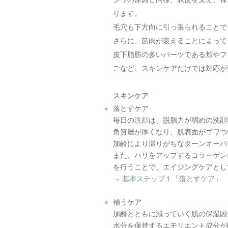
ります。
毛穴も下方向に引っ張られることで
さらに、筋肉が衰えることによって
皮下脂肪の多いパーツである頬やフ
ごなど、スキンケアだけでは対応が
スキンケア
落とすケア
毎日の
洗顔
は、脱脂力が弱めの洗顔
角質層が厚くなり、肌表面がゴワつ
加齢により滞りがちなターンオーバ
また、ハリをアップするコラーゲン
を行うことで、エイジングケアとし
→
基本ステップ１「落とすケア」
補うケア
加齢とともに減っていく肌の保湿因
水分を保持するエモリエント成分が