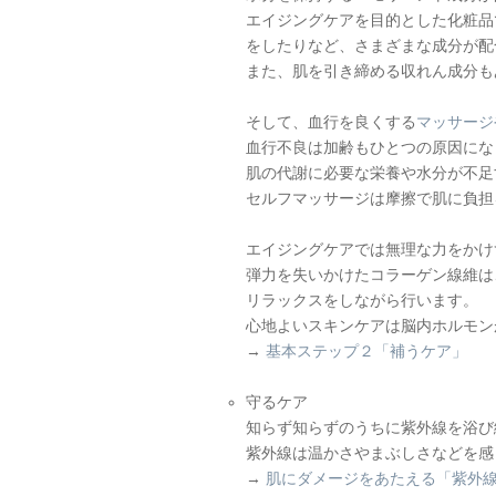
エイジングケアを目的とした化粧品
をしたりなど、さまざまな成分が配
また、肌を引き締める収れん成分も
そして、血行を良くする
マッサージ
血行不良は加齢もひとつの原因にな
肌の代謝に必要な栄養や水分が不足
セルフマッサージは摩擦で肌に負担
エイジングケアでは無理な力をかけ
弾力を失いかけたコラーゲン線維は
リラックスをしながら行います。
心地よいスキンケアは脳内ホルモン
→
基本ステップ２「補うケア」
守るケア
知らず知らずのうちに紫外線を浴び
紫外線は温かさやまぶしさなどを感
→
肌にダメージをあたえる「紫外