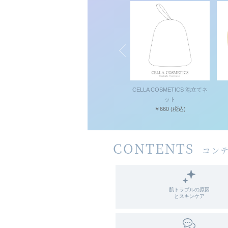
イングソリュー
VC乳液セット
CELLA COSMETICS 泡立てネ
AP+
￥9,020
(税込)
ット
(税込)
￥660
(税込)
CONTENTS
コン
肌トラブルの原因
とスキンケア