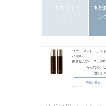
「ユウラ」と
多機
は
ン
ユウラ ストレーテス
<化粧液>
内容量:120ml ￥8,800
みんなのレ
詳細を見る
REVIEW