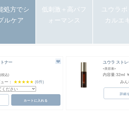
能処方でシ
低刺激＋高パフ
ユウラボ
プルケア
ォーマンス
カルエ
トトナー
ユウラ スト
<美容液>
内容量:32ml ￥
(税込)
ビュー：
★★★★★
(6件)
みん
詳細
カートに入れる