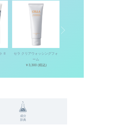
 II
セラ クリアウォッシングフォ
ユウラ ストレーテストトナー
ディーバ
ーム
￥8,800
(税込)
￥1,
￥3,300
(税込)
成分
辞典