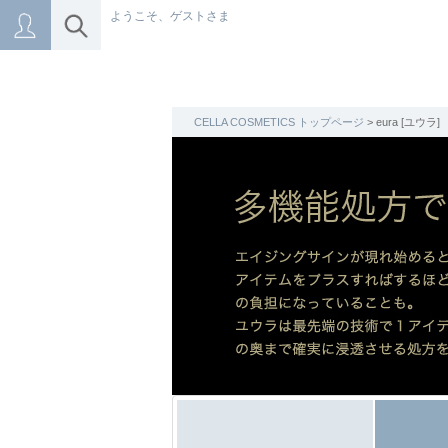
ようこそ、ゲストさま
CELLA COSMETICS トップページ
> eura [ユウラ]