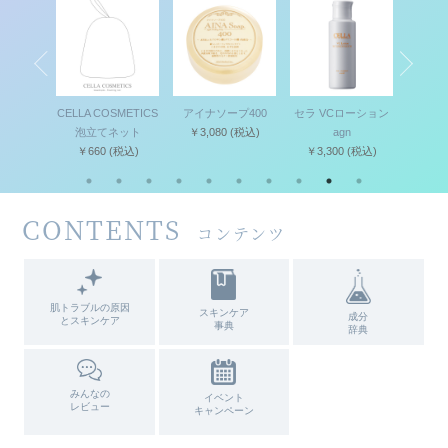
セット
CELLA COSMETICS
アイナソープ400
セラ VCローション
セラ 
(税込)
泡立てネット
￥3,080
(税込)
agn
キ
￥660
(税込)
￥3,300
(税込)
￥4,
CONTENTS
コンテンツ
肌トラブルの原因
スキンケア
成分
とスキンケア
事典
辞典
みんなの
イベント
レビュー
キャンペーン