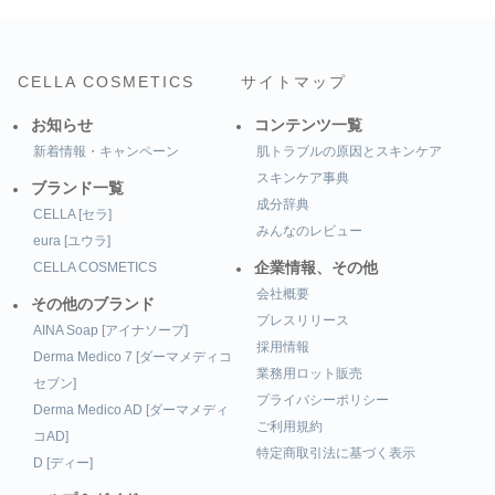
CELLA COSMETICS
サイトマップ
お知らせ
コンテンツ一覧
新着情報・キャンペーン
肌トラブルの原因とスキンケア
スキンケア事典
ブランド一覧
成分辞典
CELLA [セラ]
みんなのレビュー
eura [ユウラ]
CELLA COSMETICS
企業情報、その他
会社概要
その他のブランド
プレスリリース
AINA Soap [アイナソープ]
採用情報
Derma Medico 7 [ダーマメディコ
業務用ロット販売
セブン]
プライバシーポリシー
Derma Medico AD [ダーマメディ
ご利用規約
コAD]
特定商取引法に基づく表示
D [ディー]