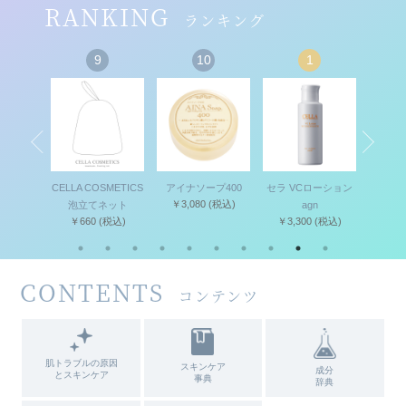
RANKING
ランキング
9
10
1
セット
CELLA COSMETICS
アイナソープ400
セラ VCローション
セラ 
(税込)
泡立てネット
￥3,080
(税込)
agn
キ
￥660
(税込)
￥3,300
(税込)
￥4,
CONTENTS
コンテンツ
肌トラブルの原因
スキンケア
成分
とスキンケア
事典
辞典