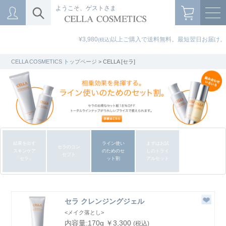
ようこそ、ゲストさま
¥3,980
以上ご購入で送料無料。最短翌日お届け。
(税込)
CELLA COSMETICS トップページ
> CELLA [セラ]
結果を出す
ライン使い
まずはお試
セラのコン
スキンケア
のためのセ
しのトライ
セプト
「セラ」
ット割
アルセット
セラ クレンジングジェル
<メイク落とし>
内容量:170g ￥3,300
(税込)