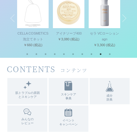
A COSMETICS
アイナソープ400
セラ VCローション
セラ MDピーリング
泡立てネット
￥3,080
(税込)
agn
キット II
660
(税込)
￥3,300
(税込)
￥4,950
(税込)
CONTENTS
コンテンツ
肌トラブルの原因
スキンケア
成分
とスキンケア
事典
辞典
みんなの
イベント
レビュー
キャンペーン