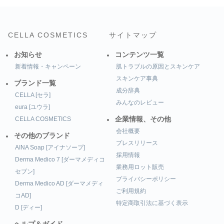
CELLA COSMETICS
サイトマップ
お知らせ
コンテンツ一覧
新着情報・キャンペーン
肌トラブルの原因とスキンケア
スキンケア事典
ブランド一覧
成分辞典
CELLA [セラ]
みんなのレビュー
eura [ユウラ]
CELLA COSMETICS
企業情報、その他
会社概要
その他のブランド
プレスリリース
AINA Soap [アイナソープ]
採用情報
Derma Medico 7 [ダーマメディコ
業務用ロット販売
セブン]
プライバシーポリシー
Derma Medico AD [ダーマメディ
ご利用規約
コAD]
特定商取引法に基づく表示
D [ディー]