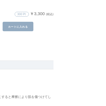
￥3,300
300 Pt
(税込)
カートに入れる
こすると摩擦により肌を傷つけてし