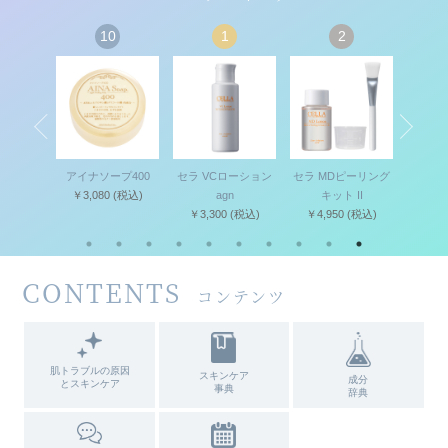
10
1
2
ETICS
アイナソープ400
セラ VCローション
セラ MDピーリング
セラ クリ
ット
￥3,080
(税込)
agn
キット II
ングフ
込)
￥3,300
(税込)
￥4,950
(税込)
￥3,30
CONTENTS
コンテンツ
肌トラブルの原因
スキンケア
成分
とスキンケア
事典
辞典