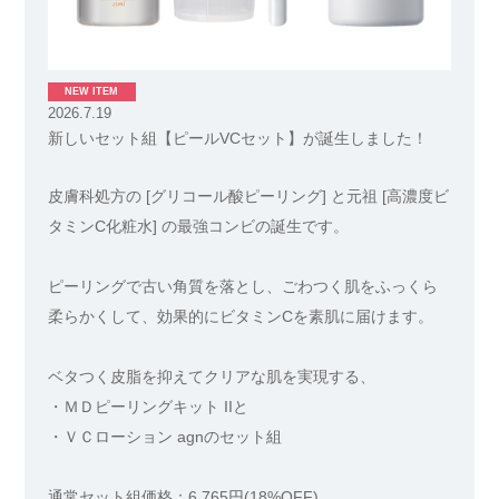
NEW ITEM
2026.7.19
新しいセット組【ピールVCセット】が誕生しました！
皮膚科処方の [グリコール酸ピーリング] と元祖 [高濃度ビ
タミンC化粧水] の最強コンビの誕生です。
ピーリングで古い角質を落とし、ごわつく肌をふっくら
柔らかくして、効果的にビタミンCを素肌に届けます。
ベタつく皮脂を抑えてクリアな肌を実現する、
・ＭＤピーリングキット IIと
・ＶＣローション agnのセット組
通常セット組価格：6,765円(18%OFF)