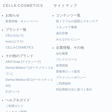
CELLA COSMETICS
サイトマップ
お知らせ
コンテンツ一覧
新着情報・キャンペーン
肌トラブルの原因とスキンケア
スキンケア事典
ブランド一覧
成分辞典
CELLA [セラ]
みんなのレビュー
eura [ユウラ]
CELLA COSMETICS
企業情報、その他
会社概要
その他のブランド
プレスリリース
AINA Soap [アイナソープ]
採用情報
Derma Medico 7 [ダーマメディコセ
業務用ロット販売
ブン]
プライバシーポリシー
Derma Medico AD [ダーマメディコ
ご利用規約
AD]
特定商取引法に基づく表示
D [ディー]
ヘルプ＆ガイド
ご利用ガイド
よくあるご質問