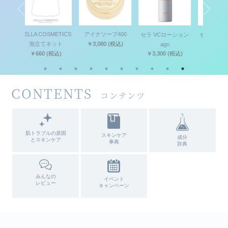
 COSMETICS
アイナソープ400
セラ VCローション
セラ MDピーリング
セラ
てネット
￥3,080
(税込)
agn
キット II
60
(税込)
￥3,300
(税込)
￥4,950
(税込)
CONTENTS
コンテンツ
肌トラブルの原因
スキンケア
成分
とスキンケア
事典
辞典
みんなの
イベント
レビュー
キャンペーン