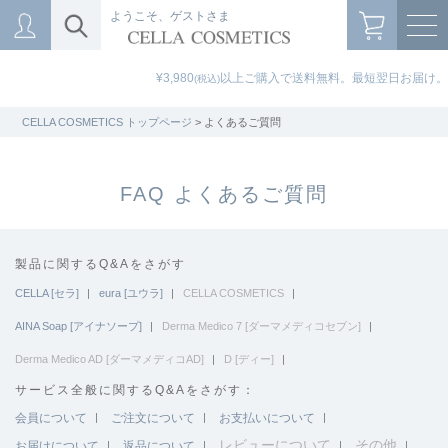
ようこそ、ゲストさま
¥3,980
以上ご購入で送料無料。最短翌日お届け。
(税込)
CELLA COSMETICS トップページ
> よくあるご質問
FAQ よくあるご質問
製品に関するQ&Aをさがす
CELLA [セラ]
eura [ユウラ]
CELLA COSMETICS
AINA Soap [アイナソープ]
Derma Medico 7 [ダーマメディコセブン]
Derma Medico AD [ダーマメディコAD]
D [ディー]
サービス全般に関するQ&Aをさがす：
会員について
ご注文について
お支払いについて
レビューについて
その他
お届けについて
返品について