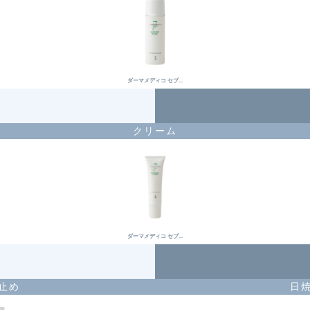
ダーマメディコ セブ...
クリーム
ダーマメディコ セブ...
止め
日