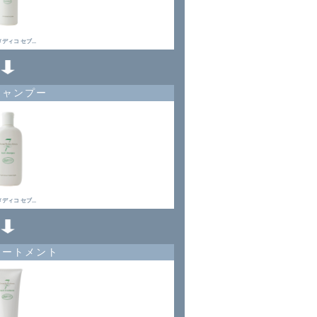
ディコ セブ...
シャンプー
ディコ セブ...
リートメント