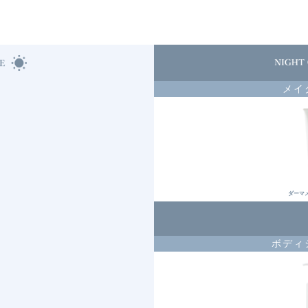
メイ
ダーマメ
ボディ