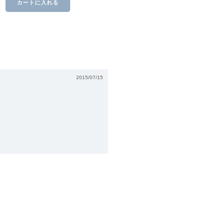
カートに入れる
2015/07/15