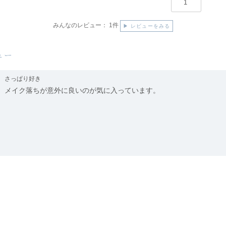
みんなのレビュー：
1件
▶ レビューをみる
ュー
さっぱり好き
メイク落ちが意外に良いのが気に入っています。