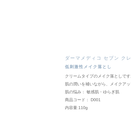
ダーマメディコ セブン ク
低刺激性メイク落とし
クリームタイプのメイク落としです
肌の潤いを補いながら、メイクアッ
肌の悩み： 敏感肌・ゆらぎ肌
商品コード： D001
内容量:110g