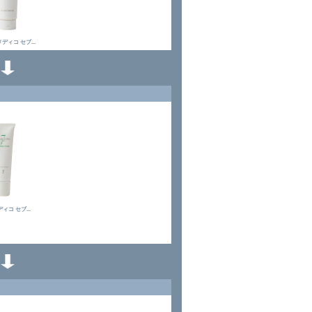
ディコ セブ...
ィコ セブ...