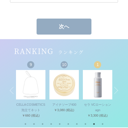
次へ
RANKING
ランキング
9
10
1
セット
CELLA COSMETICS
アイナソープ400
セラ VCローション
セラ 
(税込)
泡立てネット
￥3,080
(税込)
agn
キ
￥660
(税込)
￥3,300
(税込)
￥4,