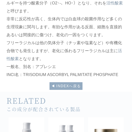
ルギーを持つ酸素分子（O2･-、HO･）となり、それを
活性酸素
と呼びます。
非常に反応性が高く、生体内では白血球の殺菌作用など多くの
生理現象に関与します。有効な作用がある反面、細胞を直接的
あるいは間接的に傷つけ、老化の一因をつくります。
フリーラジカルは他の気体分子（チッ素や塩素など）や有機化
合物でも発生しますが、老化に係わるフリーラジカルは主に
活
性酸素
となります。
一般名、別名：アプレシエ
INCI名：TRISODIUM ASCORBYL PALMITATE PHOSPHATE
◀︎ INDEXへ戻る
RELATED
この成分が配合されている製品