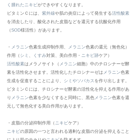
く腫れたニキビ
ができやすくなります。
ビタミンＣには、
紫外線
や肌の炎症によって発生する
活性酸素
を消去したり、酸化された皮脂などを還元する抗酸化作用
（
SOD
様活性）があります。
・
メラニン
色素生成抑制作用、
メラニン
色素の還元（無色化）
作用（
シミ
、
くすみ
対策、美白作用・
ニキビ跡
ケア）
活性酸素
はメラノサイト（
メラニン
細胞）中のチロシナーゼ酵
素を活性化させます。活性化したチロシナーゼは
メラニン
色素
生成を促進することにより、
シミやソバカス
を作り出します。
ビタミンＣには、チロシナーゼ酵素の活性化を抑える作用があ
り
メラニン
色素を少なくすると同時に、黒色
メラニン
色素を還
元して無色化する美白作用があります。
・皮脂の分泌抑制作用（
ニキビ
ケア）
ニキビ
の原因の一つと言われる過剰な皮脂の分泌を抑えること
により肌のテカりや
ニキビ
を防ぎます。