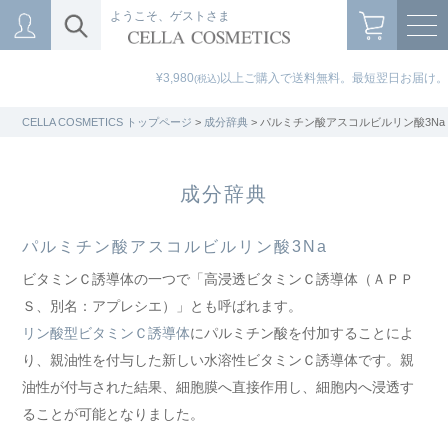
ようこそ、ゲストさま
¥3,980
以上ご購入で送料無料。最短翌日お届け。
(税込)
CELLA COSMETICS トップページ
>
成分辞典
> パルミチン酸アスコルビルリン酸3Na
成分辞典
パルミチン酸アスコルビルリン酸3Na
ビタミンＣ誘導体の一つで「高浸透ビタミンＣ誘導体（ＡＰＰ
Ｓ、別名：アプレシエ）」とも呼ばれます。
リン酸型ビタミンＣ誘導体
にパルミチン酸を付加することによ
り、親油性を付与した新しい水溶性ビタミンＣ誘導体です。親
油性が付与された結果、細胞膜へ直接作用し、細胞内へ浸透す
ることが可能となりました。